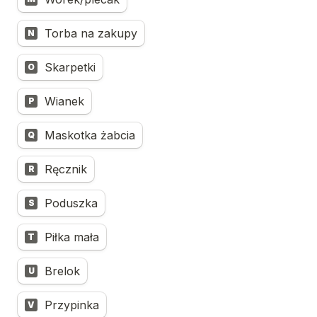
Torba na zakupy
N
Skarpetki
O
Wianek
P
Maskotka żabcia
Q
Ręcznik
R
Poduszka
S
Piłka mała
T
Brelok
U
Przypinka
V