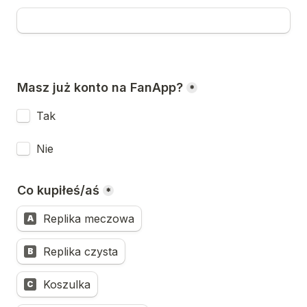
Masz już konto na FanApp?
*
Tak
Untitled checkboxes field
Nie
Co kupiłeś/aś
*
Replika meczowa
A
Replika czysta
B
Koszulka
C