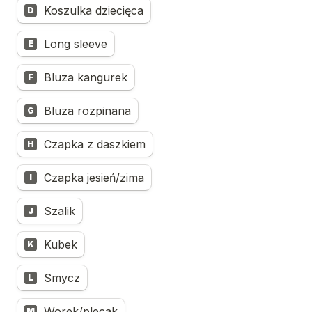
Koszulka dziecięca
D
Long sleeve
E
Bluza kangurek
F
Bluza rozpinana
G
Czapka z daszkiem
H
Czapka jesień/zima
I
Szalik
J
Kubek
K
Smycz
L
Worek/plecak
M