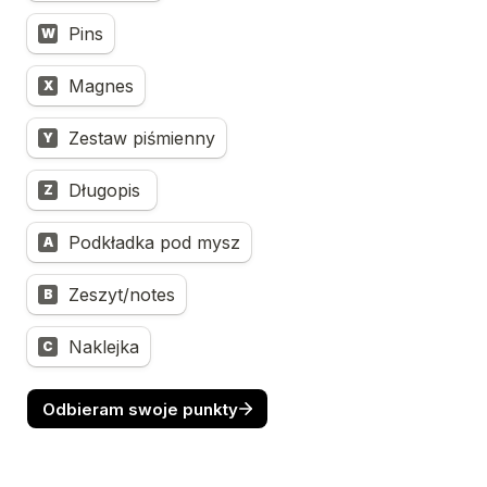
Pins
W
Magnes
X
Zestaw piśmienny
Y
Długopis 
Z
Podkładka pod mysz
A
Zeszyt/notes
B
Naklejka
C
Odbieram swoje punkty